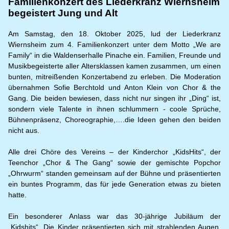
Familienkonzert des Liederkranz Wiernsheim
begeistert Jung und Alt
Am Samstag, den 18. Oktober 2025, lud der Liederkranz
Wiernsheim zum 4. Familienkonzert unter dem Motto „We are
Family“ in die Waldenserhalle Pinache ein. Familien, Freunde und
Musikbegeisterte aller Altersklassen kamen zusammen, um einen
bunten, mitreißenden Konzertabend zu erleben. Die Moderation
übernahmen Sofie Berchtold und Anton Klein von Chor & the
Gang. Die beiden bewiesen, dass nicht nur singen ihr „Ding“ ist,
sondern viele Talente in ihnen schlummern - coole Sprüche,
Bühnenpräsenz, Choreographie,….die Ideen gehen den beiden
nicht aus.
Alle drei Chöre des Vereins – der Kinderchor „KidsHits“, der
Teenchor „Chor & The Gang“ sowie der gemischte Popchor
„Ohrwurm“ standen gemeinsam auf der Bühne und präsentierten
ein buntes Programm, das für jede Generation etwas zu bieten
hatte.
Ein besonderer Anlass war das 30-jährige Jubiläum der
„Kidshits“. Die Kinder präsentierten sich mit strahlenden Augen,