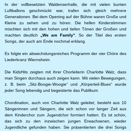
In der vollbesetzten Waldenserhalle, die mit vielen bunten
Luftballons geschmückt war, trafen sich gleich mehrere
Generationen. Bei dem Opening auf der Bühne waren Große und
Kleine zu sehen und zu hören. Die hellen Kinderstimmen
mischten sich mit den hohen und tiefen Tönen der Großen und
machten deutlich
„We are Family“
. So der Titel des ersten
Songs, der auch am Ende nochmal erklang.
Es folgte ein abwechslungsreiches Programm der vier Chöre des
Liederkranz Wiernsheim.
Die KidsHits zeigten mit ihrer Chorleiterin Charlotte Walz, dass
man Singen durchaus auch zeigen kann. Mit vielen Bewegungen,
z. B. beim „Sitz-Boogie-Woogie“ und „Körperteil-Blues“ wurde
jeder Song lebendig und begeisterte das Publikum.
Chordination, auch von Charlotte Walz geleitet, besteht aus 10
Sängerinnen und Sängern, die sich schon vor langer Zeit aus
dem Kinderchor zum Jugendchor formiert hatten. Es ist schön,
das sich zu den inzwischen jungen Erwachsenen, wieder
Jugendliche gefunden haben. Sie präsentierten die drei Songs