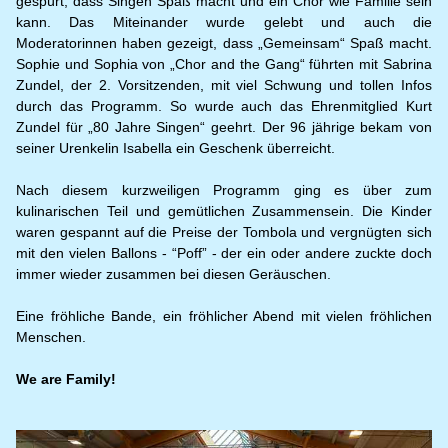
gespürt, dass Singen Spaß macht und ein Chor wie Familie sein
kann. Das Miteinander wurde gelebt und auch die
Moderatorinnen haben gezeigt, dass „Gemeinsam“ Spaß macht.
Sophie und Sophia von „Chor and the Gang“ führten mit Sabrina
Zundel, der 2. Vorsitzenden, mit viel Schwung und tollen Infos
durch das Programm. So wurde auch das Ehrenmitglied Kurt
Zundel für „80 Jahre Singen“ geehrt. Der 96 jährige bekam von
seiner Urenkelin Isabella ein Geschenk überreicht.
Nach diesem kurzweiligen Programm ging es über zum
kulinarischen Teil und gemütlichen Zusammensein. Die Kinder
waren gespannt auf die Preise der Tombola und vergnügten sich
mit den vielen Ballons - “Poff” - der ein oder andere zuckte doch
immer wieder zusammen bei diesen Geräuschen.
Eine fröhliche Bande, ein fröhlicher Abend mit vielen fröhlichen
Menschen.
We are Family!