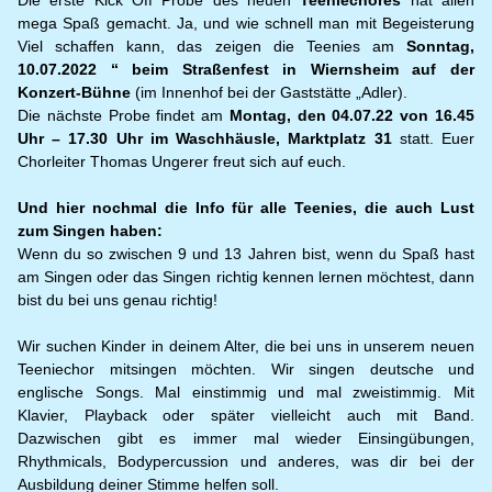
Die erste Kick Off Probe des neuen
Teeniechores
hat allen
mega Spaß gemacht. Ja, und wie schnell man mit Begeisterung
Viel schaffen kann, das zeigen die Teenies am
Sonntag,
10.07.2022 “ beim Straßenfest in Wiernsheim auf der
Konzert-Bühne
(im Innenhof bei der Gaststätte „Adler).
Die nächste Probe findet am
Montag, den 04.07.22 von 16.45
Uhr – 17.30 Uhr im Waschhäusle, Marktplatz 31
statt. Euer
Chorleiter Thomas Ungerer freut sich auf euch.
Und hier nochmal die Info für alle Teenies, die auch Lust
zum Singen haben:
Wenn du so zwischen 9 und 13 Jahren bist, wenn du Spaß hast
am Singen oder das Singen richtig kennen lernen möchtest, dann
bist du bei uns genau richtig!
Wir suchen Kinder in deinem Alter, die bei uns in unserem neuen
Teeniechor mitsingen möchten. Wir singen deutsche und
englische Songs. Mal einstimmig und mal zweistimmig. Mit
Klavier, Playback oder später vielleicht auch mit Band.
Dazwischen gibt es immer mal wieder Einsingübungen,
Rhythmicals, Bodypercussion und anderes, was dir bei der
Ausbildung deiner Stimme helfen soll.